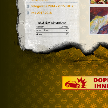
fotogalerie 2014 - 2015, 2017
rok 2017 2018
NÁVŠTĚVNÍKŮ STRÁNKY
celkem
100 611
tento týden
335
dnes
55