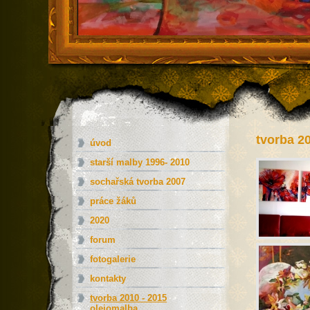
tvorba 2
úvod
starší malby 1996- 2010
sochařská tvorba 2007
práce žáků
2020
forum
fotogalerie
kontakty
tvorba 2010 - 2015
olejomalba